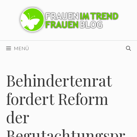
Zum
Inhalt
springen
MENÜ
Behindertenrat
fordert Reform
der
Begutachtungspr