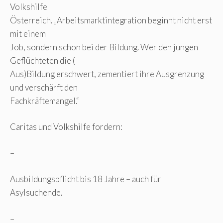
Volkshilfe
Österreich. „Arbeitsmarktintegration beginnt nicht erst
mit einem
Job, sondern schon bei der Bildung. Wer den jungen
Geflüchteten die (
Aus)Bildung erschwert, zementiert ihre Ausgrenzung
und verschärft den
Fachkräftemangel.“
Caritas und Volkshilfe fordern:
–
Ausbildungspflicht bis 18 Jahre – auch für
Asylsuchende.
–