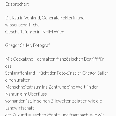
Es sprechen:
Dr. Katrin Vohland, Generaldirektorin und
wissenschaftliche
Geschäftsführerin, NHM Wien
Gregor Sailer, Fotograf
Mit Cockaigne – dem alten französischen Begriff für
das
Schlaraffenland – rückt der Fotokünstler Gregor Sailer
einen uralten
Menschheitstraum ins Zentrum: eine Welt, in der
Nahrung im Überfluss
vorhanden ist. In seinen Bildwelten zeigt er, wie die
Landwirtschaft
der Zukunft aussehen könnte, und fragt nach, wie wir