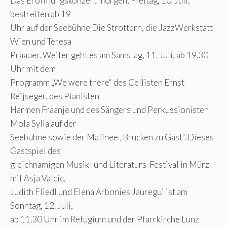
Das Eröffnungskonzert morgen, Freitag, 10. Juli,
bestreiten ab 19
Uhr auf der Seebühne Die Strottern, die JazzWerkstatt
Wien und Teresa
Präauer. Weiter geht es am Samstag, 11. Juli, ab 19.30
Uhr mit dem
Programm „We were there“ des Cellisten Ernst
Reijseger, des Pianisten
Harmen Fraanje und des Sängers und Perkussionisten
Mola Sylla auf der
Seebühne sowie der Matinee „Brücken zu Gast“. Dieses
Gastspiel des
gleichnamigen Musik- und Literaturs-Festival in Mürz
mit Asja Valcic,
Judith Fliedl und Elena Arbonies Jauregui ist am
Sonntag, 12. Juli,
ab 11.30 Uhr im Refugium und der Pfarrkirche Lunz