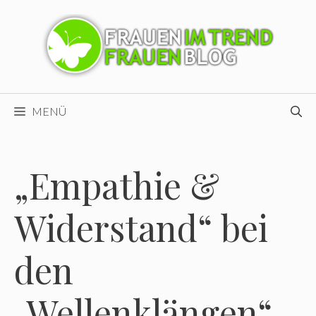
Zum
Inhalt
springen
MENÜ
„Empathie &
Widerstand“ bei
den
„Wellenklängen“