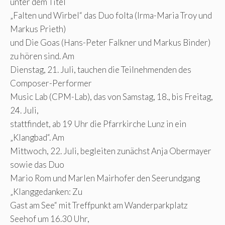
unter dem Titel
„Falten und Wirbel“ das Duo folta (Irma-Maria Troy und
Markus Prieth)
und Die Goas (Hans-Peter Falkner und Markus Binder)
zu hören sind. Am
Dienstag, 21. Juli, tauchen die Teilnehmenden des
Composer-Performer
Music Lab (CPM-Lab), das von Samstag, 18., bis Freitag,
24. Juli,
stattfindet, ab 19 Uhr die Pfarrkirche Lunz in ein
„Klangbad“. Am
Mittwoch, 22. Juli, begleiten zunächst Anja Obermayer
sowie das Duo
Mario Rom und Marlen Mairhofer den Seerundgang
„Klanggedanken: Zu
Gast am See“ mit Treffpunkt am Wanderparkplatz
Seehof um 16.30 Uhr,