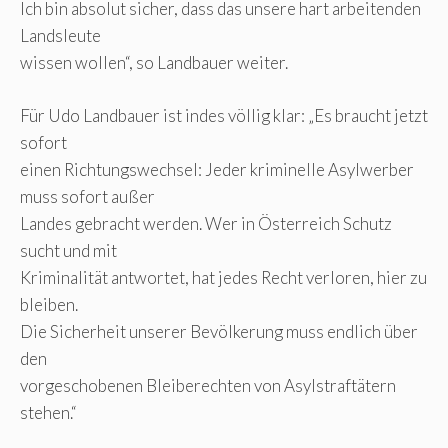
Ich bin absolut sicher, dass das unsere hart arbeitenden
Landsleute
wissen wollen“, so Landbauer weiter.
Für Udo Landbauer ist indes völlig klar: „Es braucht jetzt
sofort
einen Richtungswechsel: Jeder kriminelle Asylwerber
muss sofort außer
Landes gebracht werden. Wer in Österreich Schutz
sucht und mit
Kriminalität antwortet, hat jedes Recht verloren, hier zu
bleiben.
Die Sicherheit unserer Bevölkerung muss endlich über
den
vorgeschobenen Bleiberechten von Asylstraftätern
stehen.“