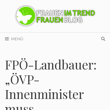
Zum
Inhalt
springen
MENÜ
FPÖ-Landbauer:
„ÖVP-
Innenminister
muss