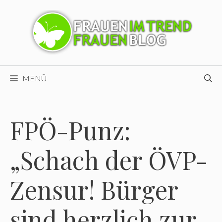
Zum
Inhalt
springen
MENÜ
FPÖ-Punz:
„Schach der ÖVP-
Zensur! Bürger
sind herzlich zur