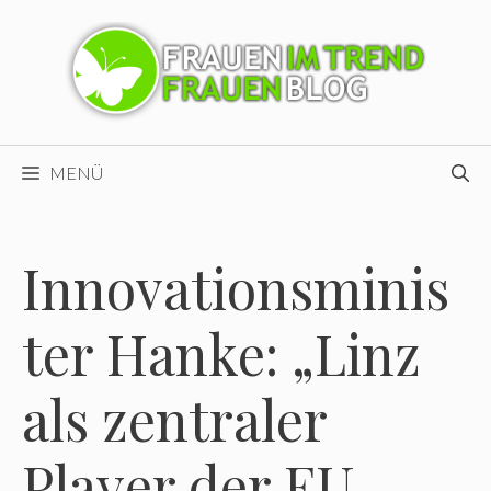
Zum
Inhalt
springen
MENÜ
Innovationsminis
ter Hanke: „Linz
als zentraler
Player der EU