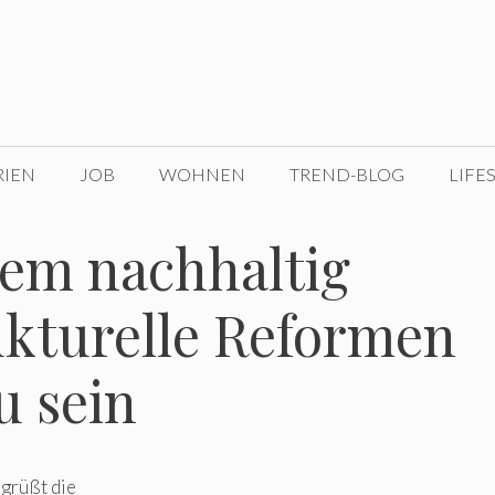
RIEN
JOB
WOHNEN
TREND-BLOG
LIFE
tem nachhaltig
ukturelle Reformen
u sein
egrüßt die