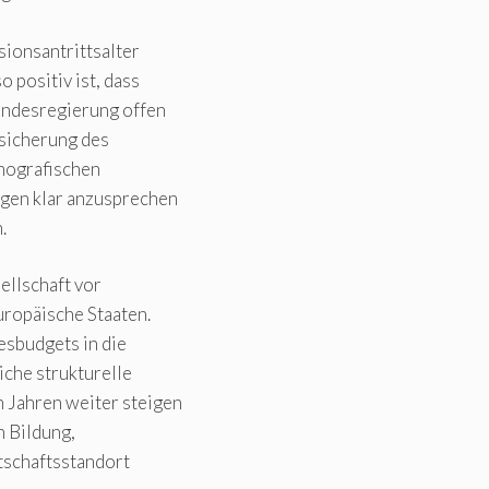
ionsantrittsalter
 positiv ist, dass
undesregierung offen
bsicherung des
mografischen
gen klar anzusprechen
.
ellschaft vor
ropäische Staaten.
desbudgets in die
che strukturelle
 Jahren weiter steigen
n Bildung,
tschaftsstandort