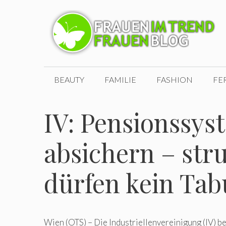
Zum
Inhalt
springen
BEAUTY
FAMILIE
FASHION
FE
IV: Pensionssys
absichern – str
dürfen kein Tab
Wien (OTS) – Die Industriellenvereinigung (IV) b