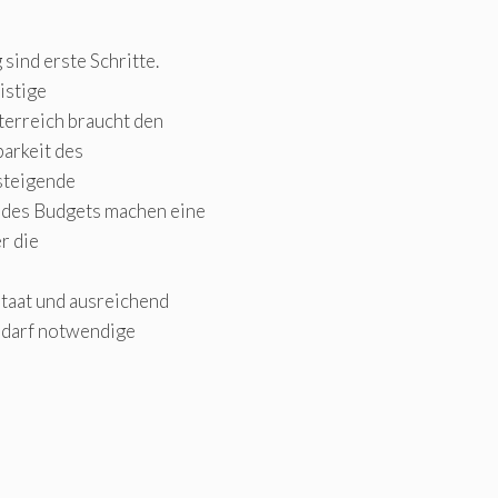
ind erste Schritte.
istige
terreich braucht den
arkeit des
steigende
 des Budgets machen eine
r die
staat und ausreichend
, darf notwendige