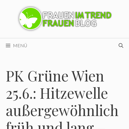
Zum
Inhalt
springen
MENÜ
PK Grüne Wien
25.6.: Hitzewelle
außergewöhnlich
früh und lang –