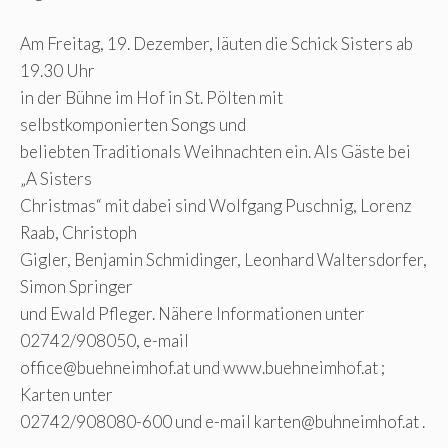
Am Freitag, 19. Dezember, läuten die Schick Sisters ab
19.30 Uhr
in der Bühne im Hof in St. Pölten mit
selbstkomponierten Songs und
beliebten Traditionals Weihnachten ein. Als Gäste bei
„A Sisters
Christmas“ mit dabei sind Wolfgang Puschnig, Lorenz
Raab, Christoph
Gigler, Benjamin Schmidinger, Leonhard Waltersdorfer,
Simon Springer
und Ewald Pfleger. Nähere Informationen unter
02742/908050, e-mail
office@buehneimhof.at
und www.buehneimhof.at ;
Karten unter
02742/908080-600 und e-mail
karten@buhneimhof.at
.