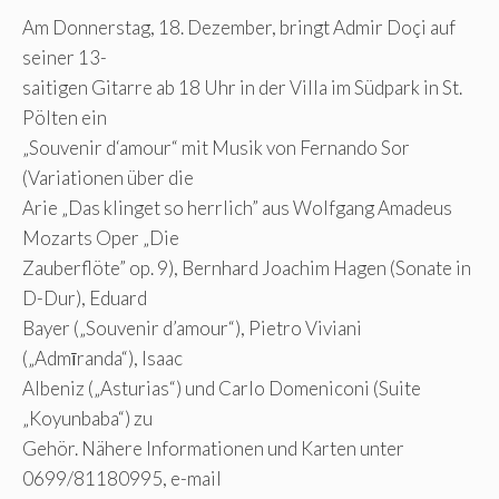
Am Donnerstag, 18. Dezember, bringt Admir Doçi auf
seiner 13-
saitigen Gitarre ab 18 Uhr in der Villa im Südpark in St.
Pölten ein
„Souvenir d‘amour“ mit Musik von Fernando Sor
(Variationen über die
Arie „Das klinget so herrlich” aus Wolfgang Amadeus
Mozarts Oper „Die
Zauberflöte” op. 9), Bernhard Joachim Hagen (Sonate in
D-Dur), Eduard
Bayer („Souvenir d’amour“), Pietro Viviani
(„Admīranda“), Isaac
Albeniz („Asturias“) und Carlo Domeniconi (Suite
„Koyunbaba“) zu
Gehör. Nähere Informationen und Karten unter
0699/81180995, e-mail