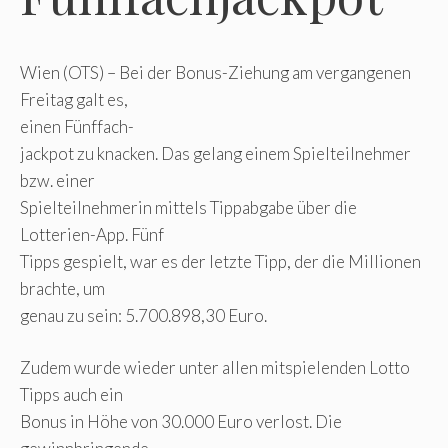
Wien (OTS) – Bei der Bonus-Ziehung am vergangenen
Freitag galt es,
einen Fünffach-
jackpot zu knacken. Das gelang einem Spielteilnehmer
bzw. einer
Spielteilnehmerin mittels Tippabgabe über die
Lotterien-App. Fünf
Tipps gespielt, war es der letzte Tipp, der die Millionen
brachte, um
genau zu sein: 5.700.898,30 Euro.
Zudem wurde wieder unter allen mitspielenden Lotto
Tipps auch ein
Bonus in Höhe von 30.000 Euro verlost. Die