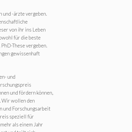
n und -ärzte vergeben.
nschaftliche
ser von ihr ins Leben
wohl für die beste
w. PhD-These vergeben.
ungen gewissenhaft
nen- und
orschungspreis
hnen und fördern können,
. Wir wollen den
en und Forschungsarbeit
eis speziell für
 mehr als einem Jahr