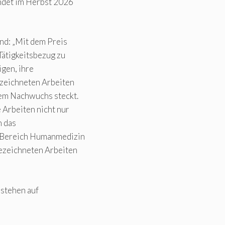
indet im Herbst 2026
nd: „Mit dem Preis
Tätigkeitsbezug zu
gen, ihre
ezeichneten Arbeiten
rem Nachwuchs steckt.
 Arbeiten nicht nur
h das
im Bereich Humanmedizin
gezeichneten Arbeiten
stehen auf