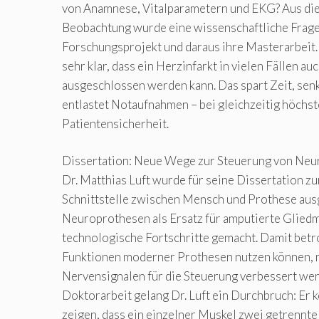
von Anamnese, Vitalparametern und EKG? Aus die
Beobachtung wurde eine wissenschaftliche Frage,
Forschungsprojekt und daraus ihre Masterarbeit. 
sehr klar, dass ein Herzinfarkt in vielen Fällen a
ausgeschlossen werden kann. Das spart Zeit, sen
entlastet Notaufnahmen – bei gleichzeitig höchst
Patientensicherheit.
Dissertation: Neue Wege zur Steuerung von Ne
Dr. Matthias Luft wurde für seine Dissertation z
Schnittstelle zwischen Mensch und Prothese aus
Neuroprothesen als Ersatz für amputierte Glie
technologische Fortschritte gemacht. Damit bet
Funktionen moderner Prothesen nutzen können, m
Nervensignalen für die Steuerung verbessert wer
Doktorarbeit gelang Dr. Luft ein Durchbruch: Er 
zeigen, dass ein einzelner Muskel zwei getrennt