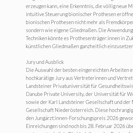
erzeugen kann, eine Erkenntnis, die völlig neue M
intuitive Steuerung bionischer Prothesen eröffne
bionischen Prothesen nicht mehr als Fremdkör
sondern wie eigene Gliedmaßen. Die Anwendung 
Techniken könnte es Prothesenträger:innen in Zuk
künstlichen Gliedmaßen ganzheitlich einzusetzen
Jury und Ausblick
Die Auswahl der besten eingereichten Arbeiten e
hochkarätige Jury aus Vertreterinnen und Vertret
Landsteiner Privatuniversität für Gesundheitswi
Danube Private University, der Universität für 
sowie der Karl Landsteiner Gesellschaft und der
Gesellschaft Niederösterreich. Diese hochrangig
den Jungärzt:innen-Forschungspreis 2026 gewo
Einreichungen sind noch bis 28. Februar 2026 ü