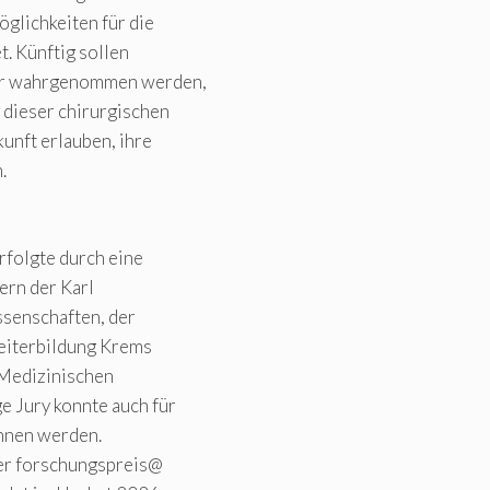
öglichkeiten für die
t. Künftig sollen
per wahrgenommen werden,
dieser chirurgischen
unft erlauben, ihre
.
rfolgte durch eine
ern der Karl
ssenschaften, der
Weiterbildung Krems
 Medizinischen
e Jury konnte auch für
nnen werden.
ber forschungspreis@