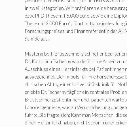
geboren. Der Preis ist mit jährlich EUR 8.000 doti
in zwei Kategorien. Wir prämieren eine herausra
bzw. PhD-These mit 5.000 Euro sowie eine Diplo
These mit 3.000 Euro“ , führt Initiatorin des Jung
Forschungspreises und Finanzreferentin der ÄKN
Samide aus.
Masterarbeit: Brustschmerz schneller beurteilen
Dr. Katharina Tscherny wurde für ihre Arbeit zum 
Ausschluss eines Herzinfarkts bei Patient:innen
ausgezeichnet. Der Impuls für ihre Forschungsarb
klinischen Alltag einer Universitätsklinik für Not
erlebte Dr. Tscherny täglich ein zentrales Proble
Brustschmerzpatientinnen und -patienten wartete
Laborergebnisse, was zu Verunsicherung und g
führte. Sie fragte sich: Kann man Menschen, die 
einen Herzinfarkt haben, nicht schon früher erken