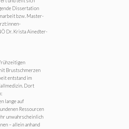
ert und teilt sich
gende Dissertation
marbeit bzw. Master-
ärzt:innen-
Ö Dr. Krista Ainedter-
frühzeitigen
 mit Brustschmerzen
eit entstand im
fallmedizin. Dort
m:
n lange auf
ebundenen Ressourcen
sehr unwahrscheinlich
nen – allein anhand