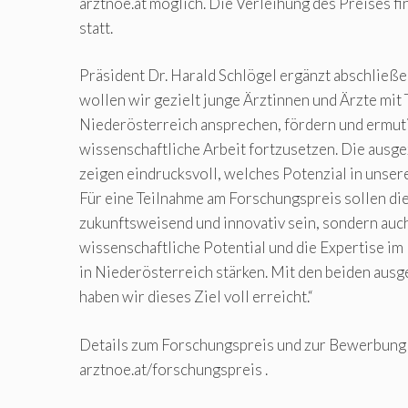
arztnoe.at möglich. Die Verleihung des Preises f
statt.
Präsident Dr. Harald Schlögel ergänzt abschließe
wollen wir gezielt junge Ärztinnen und Ärzte mit 
Niederösterreich ansprechen, fördern und ermuti
wissenschaftliche Arbeit fortzusetzen. Die ausg
zeigen eindrucksvoll, welches Potenzial in unse
Für eine Teilnahme am Forschungspreis sollen die
zukunftsweisend und innovativ sein, sondern auc
wissenschaftliche Potential und die Expertise 
in Niederösterreich stärken. Mit den beiden aus
haben wir dieses Ziel voll erreicht.“
Details zum Forschungspreis und zur Bewerbung 
arztnoe.at/forschungspreis .