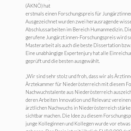
(ÄKNÖ) hat
erstmals einen Forschungspreis für Jungärztinne
Ausgezeichnet wurden zwei herausragende wisse
Abschlussarbeiten im Bereich Humanmedizin. Die
gerufene Jungärzt:innen-Forschungspreis wird so
Masterarbeit als auch die beste Dissertation bz
Eine unabhängige Expertenjury hat alle Einreich
geprüft und die besten ausgewählt.
„Wir sind sehr stolz und froh, dass wir als Ärztin
Ärztekammer für Niederösterreich mit diesem F
Nachwuchstalente aus Niederösterreich auszeic
deren Arbeiten Innovation und Relevanz vereinen
ärztlichen Nachwuchs in Niederösterreich stärk
sichtbar machen. Die Idee zu diesem Forschungspr
junge Kolleginnen und Kollegen wurde vor etwas