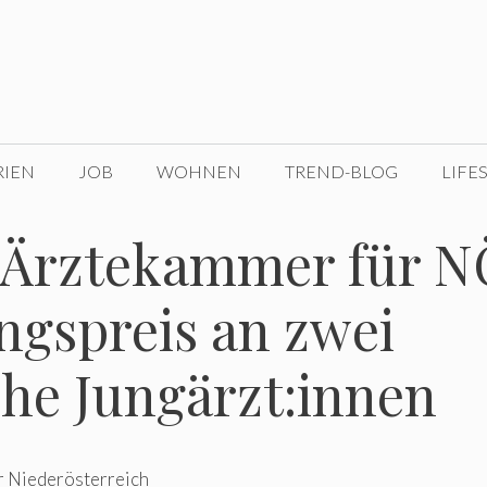
RIEN
JOB
WOHNEN
TREND-BLOG
LIFE
 Ärztekammer für N
ngspreis an zwei
he Jungärzt:innen
r Niederösterreich