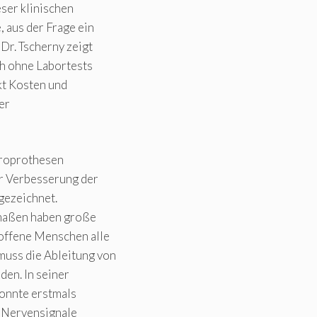
ser klinischen
 aus der Frage ein
Dr. Tscherny zeigt
uch ohne Labortests
kt Kosten und
er
uroprothesen
ur Verbesserung der
gezeichnet.
dmaßen haben große
roffene Menschen alle
uss die Ableitung von
den. In seiner
konnte erstmals
e Nervensignale