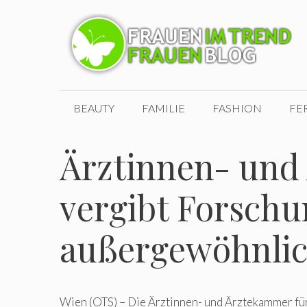
Zum
Inhalt
springen
BEAUTY
FAMILIE
FASHION
FE
Ärztinnen- und
vergibt Forschu
außergewöhnlic
Wien (OTS) – Die Ärztinnen- und Ärztekammer fü