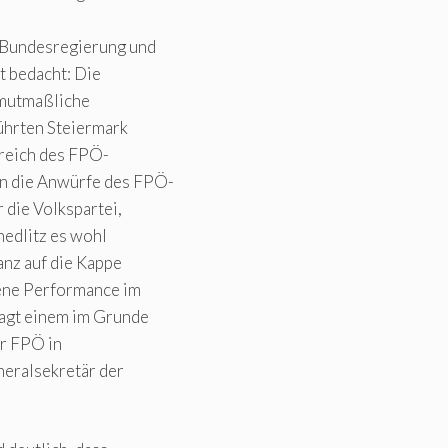
e Bundesregierung und
t bedacht: Die
e mutmaßliche
führten Steiermark
ereich des FPÖ-
n die Anwürfe des FPÖ-
 die Volkspartei,
nedlitz es wohl
anz auf die Kappe
ene Performance im
agt einem im Grunde
er FPÖ in
neralsekretär der