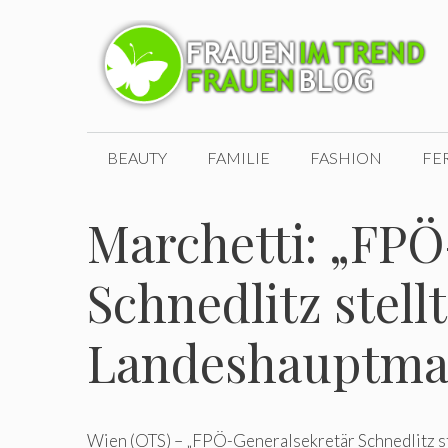
Zum
Inhalt
springen
BEAUTY
FAMILIE
FASHION
FE
Marchetti: „FPÖ
Schnedlitz stell
Landeshauptma
Wien (OTS) – „FPÖ-Generalsekretär Schnedlitz st