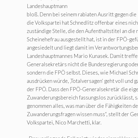
Landeshauptmann
bloß. Denn bei seinem rabiaten Ausritt gegen di
die Volkspartei hat Schnedlitz offenbar eines nich
zuständige Stelle, die den Aufenthaltstitel an di
Scheinehefrau ausgestellt hat, ist in der FPÖ-ge
angesiedelt und liegt damit im Verantwortungsb
Landeshauptmannes Mario Kunasek. Damit treffe
Generalsekretärs nicht die Bundesregierung oder
sondern die FPÖ selbst. Dieses, wie Michael Sch
ausdrücken würde, ‚Totalversagen‘ geht voll und g
der FPÖ. Dass den FPÖ-Generalsekretär die eig
Zuwanderungsbereich fassungslos zurücklässt, s
genommen alles, was man über die Fähigkeiten d
Zuwanderungsfragen wissen muss“, stellt der Ge
Volkspartei, Nico Marchetti, klar.