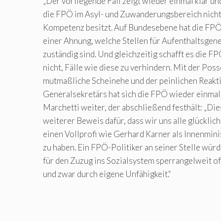
„Der vorliegende Fall zeigt wieder einmal klar und
die FPÖ im Asyl- und Zuwanderungsbereich nicht
Kompetenz besitzt. Auf Bundesebene hat die FPÖ
einer Ahnung, welche Stellen für Aufenthaltsge
zuständig sind. Und gleichzeitig schafft es die 
nicht, Fälle wie diese zu verhindern. Mit der Pos
mutmaßliche Scheinehe und der peinlichen Reakt
Generalsekretärs hat sich die FPÖ wieder einmal s
Marchetti weiter, der abschließend festhält: „Dies
weiterer Beweis dafür, dass wir uns alle glücklic
einen Vollprofi wie Gerhard Karner als Innenmin
zu haben. Ein FPÖ-Politiker an seiner Stelle würd
für den Zuzug ins Sozialsystem sperrangelweit o
und zwar durch eigene Unfähigkeit.“