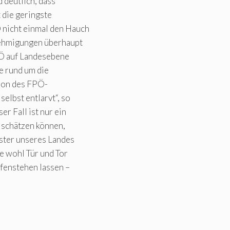
 deutlich, dass
 die geringste
 nicht einmal den Hauch
nehmigungen überhaupt
FPÖ auf Landesebene
se rund um die
ion des FPÖ-
elbst entlarvt“, so
er Fall ist nur ein
h schätzen können,
ister unseres Landes
e wohl Tür und Tor
ffenstehen lassen –