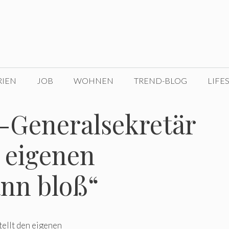
RIEN
JOB
WOHNEN
TREND-BLOG
LIFE
-Generalsekretär
t eigenen
nn bloß“
ellt den eigenen