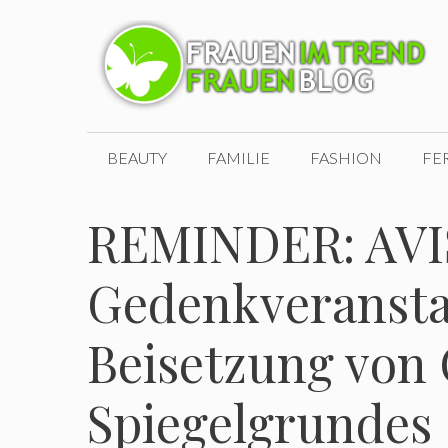
Zum
Inhalt
springen
BEAUTY
FAMILIE
FASHION
FE
REMINDER: AVI
Gedenkveranstal
Beisetzung von 
Spiegelgrundes