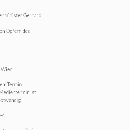
nenminister Gerhard
von Opfern des
0 Wien
sem Termin
 Medientermin ist
notwendig.
se4