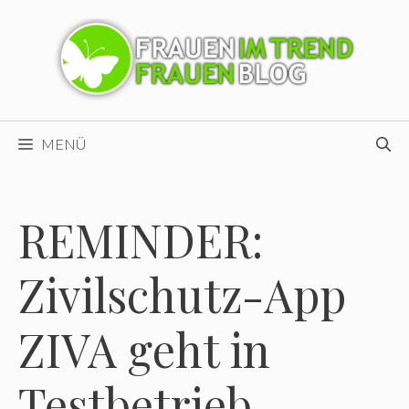
Zum
Inhalt
springen
MENÜ
REMINDER:
Zivilschutz-App
ZIVA geht in
Testbetrieb