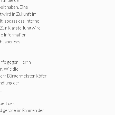
 für die der
lt haben. Eine
t wird in Zukunft im
, sodass das interne
ur Klarstellung wird
ie Information
ht aber das
rfe gegen Herrn
n. Wie die
Herr Bürgermeister Köfer
andlung der
.
beit des
d gerade im Rahmen der