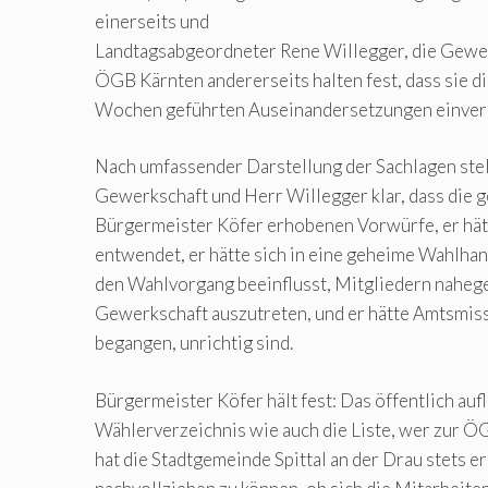
einerseits und
Landtagsabgeordneter Rene Willegger, die Gewe
ÖGB Kärnten andererseits halten fest, dass sie di
Wochen geführten Auseinandersetzungen einvern
Nach umfassender Darstellung der Sachlagen stel
Gewerkschaft und Herr Willegger klar, dass die 
Bürgermeister Köfer erhobenen Vorwürfe, er hä
entwendet, er hätte sich in eine geheime Wahlha
den Wahlvorgang beeinflusst, Mitgliedern nahege
Gewerkschaft auszutreten, und er hätte Amtsmis
begangen, unrichtig sind.
Bürgermeister Köfer hält fest: Das öffentlich auf
Wählerverzeichnis wie auch die Liste, wer zur Ö
hat die Stadtgemeinde Spittal an der Drau stets e