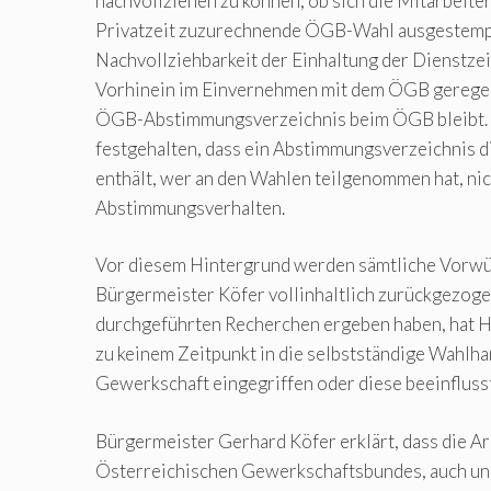
nachvollziehen zu können, ob sich die Mitarbeiter
Privatzeit zuzurechnende ÖGB-Wahl ausgestempe
Nachvollziehbarkeit der Einhaltung der Dienstzei
Vorhinein im Einvernehmen mit dem ÖGB geregelt
ÖGB-Abstimmungsverzeichnis beim ÖGB bleibt. Z
festgehalten, dass ein Abstimmungsverzeichnis d
enthält, wer an den Wahlen teilgenommen hat, nic
Abstimmungsverhalten.
Vor diesem Hintergrund werden sämtliche Vorwü
Bürgermeister Köfer vollinhaltlich zurückgezoge
durchgeführten Recherchen ergeben haben, hat 
zu keinem Zeitpunkt in die selbstständige Wahlh
Gewerkschaft eingegriffen oder diese beeinflusst
Bürgermeister Gerhard Köfer erklärt, dass die Ar
Österreichischen Gewerkschaftsbundes, auch un