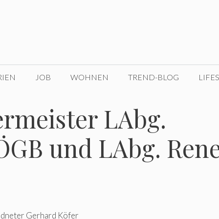
RIEN
JOB
WOHNEN
TREND-BLOG
LIFE
ermeister LAbg.
 ÖGB und LAbg. Ren
rdneter Gerhard Köfer