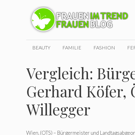
Zum
Inhalt
springen
BEAUTY
FAMILIE
FASHION
FE
Vergleich: Bürg
Gerhard Köfer,
Willegger
Wien. (OTS) – Bürgermeister und Landtagsabgeo