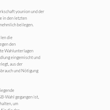
rkschaft younion und der
e in den letzten
ehmlich beilegen.
len die
gegen den
tte Wahlunterlagen
ndlung eingemischt und
legt, aus der
sbrauch und Nötigung
liegende
GB-Wahl gegangen ist,
rhalten, um