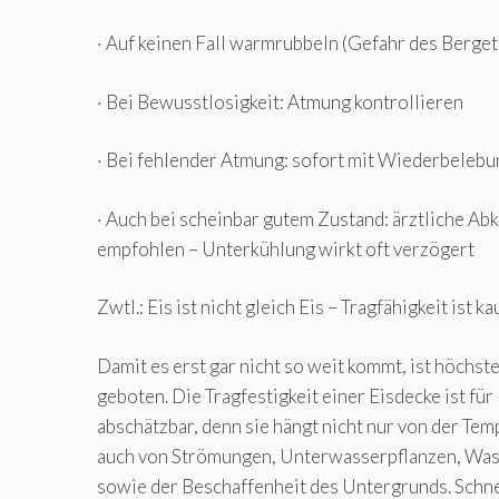
· Auf keinen Fall warmrubbeln (Gefahr des Berge
· Bei Bewusstlosigkeit: Atmung kontrollieren
· Bei fehlender Atmung: sofort mit Wiederbeleb
· Auch bei scheinbar gutem Zustand: ärztliche Ab
empfohlen – Unterkühlung wirkt oft verzögert
Zwtl.: Eis ist nicht gleich Eis – Tragfähigkeit ist 
Damit es erst gar nicht so weit kommt, ist höchst
geboten. Die Tragfestigkeit einer Eisdecke ist für
abschätzbar, denn sie hängt nicht nur von der Tem
auch von Strömungen, Unterwasserpflanzen, W
sowie der Beschaffenheit des Untergrunds. Schne