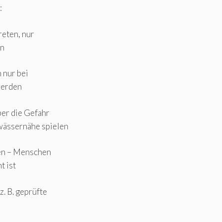
:
reten, nur
en
n nur bei
werden
ber die Gefahr
ewässernähe spielen
chen – Menschen
t ist
z. B. geprüfte