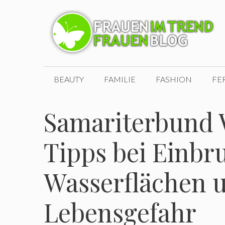
Zum
Inhalt
springen
BEAUTY
FAMILIE
FASHION
FE
Samariterbund W
Tipps bei Einbru
Wasserflächen 
Lebensgefahr