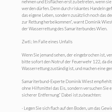
nehmen und Eisflächen erst zu betreten, wenn sie 
werden dürfen. Denn durch riskantes Handeln gef
das eigene Leben, sondern zusätzlich noch das der
zur Rettung herbeikommen“, warnt Dominik Wiest,
der Wasserrettung des Samariterbundes Wien.
Zwtl.: Im Falle eines Unfalls
Wenn Sie jemand sehen, der eingebrochen ist, ve
bitte sofort den Notruf der Feuerwehr 122, da die
Wasserrettung zuständig ist, und machen eine g
Samariterbund-Experte Dominik Wiest empfiehlt: 
ohne Hilfsmittel das Eis, sondern versuchen Sie 
sicherer Entfernung.“ Dabei ist zu beachten:
· Legen Sie sich flach auf den Boden, um das Gewi