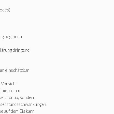
todes)
ung beginnen
klärung dringend
kaum einschätzbar
e Vorsicht
 Laien kaum
peratur ab, sondern
asserstandsschwankungen
e auf dem Eis kann