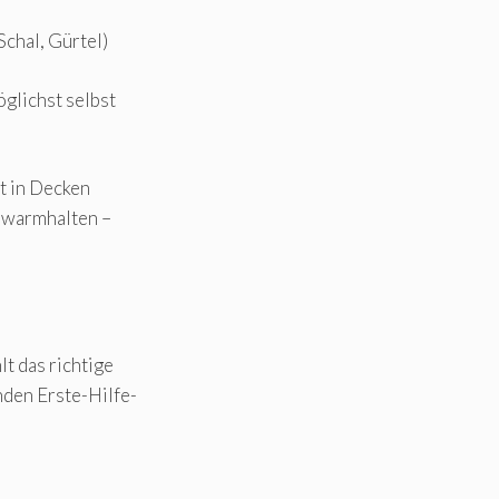
Schal, Gürtel)
öglichst selbst
t in Decken
, warmhalten –
t das richtige
nden Erste-Hilfe-