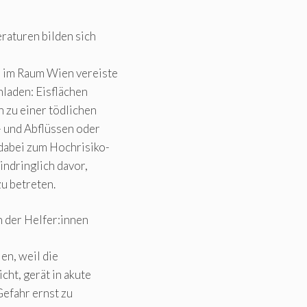
raturen bilden sich
 im Raum Wien vereiste
nladen: Eisflächen
 zu einer tödlichen
 und Abflüssen oder
dabei zum Hochrisiko-
indringlich davor,
u betreten.
n der Helfer:innen
en, weil die
cht, gerät in akute
Gefahr ernst zu