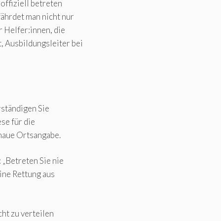
offiziell betreten
ährdet man nicht nur
 Helfer:innen, die
 Ausbildungsleiter bei
rständigen Sie
se für die
enaue Ortsangabe.
„Betreten Sie nie
eine Rettung aus
cht zu verteilen