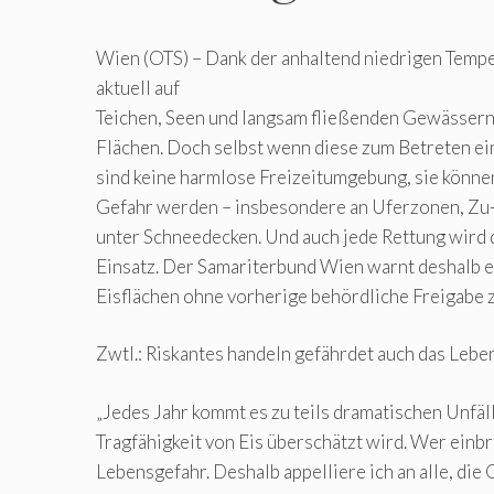
Wien (OTS) – Dank der anhaltend niedrigen Tempe
aktuell auf
Teichen, Seen und langsam fließenden Gewässern
Flächen. Doch selbst wenn diese zum Betreten ei
sind keine harmlose Freizeitumgebung, sie können
Gefahr werden – insbesondere an Uferzonen, Zu-
unter Schneedecken. Und auch jede Rettung wird 
Einsatz. Der Samariterbund Wien warnt deshalb e
Eisflächen ohne vorherige behördliche Freigabe z
Zwtl.: Riskantes handeln gefährdet auch das Lebe
„Jedes Jahr kommt es zu teils dramatischen Unfäll
Tragfähigkeit von Eis überschätzt wird. Wer einbri
Lebensgefahr. Deshalb appelliere ich an alle, die 