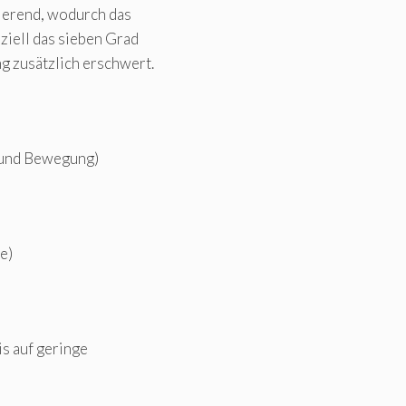
lierend, wodurch das
ziell das sieben Grad
g zusätzlich erschwert.
 und Bewegung)
e)
is auf geringe