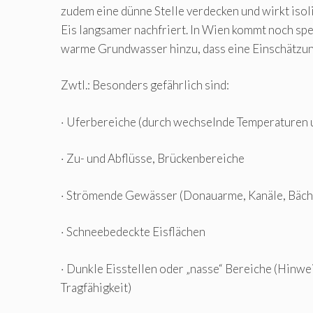
zudem eine dünne Stelle verdecken und wirkt iso
Eis langsamer nachfriert. In Wien kommt noch spe
warme Grundwasser hinzu, dass eine Einschätzun
Zwtl.: Besonders gefährlich sind:
· Uferbereiche (durch wechselnde Temperaturen
· Zu- und Abflüsse, Brückenbereiche
· Strömende Gewässer (Donauarme, Kanäle, Bäch
· Schneebedeckte Eisflächen
· Dunkle Eisstellen oder „nasse“ Bereiche (Hinwe
Tragfähigkeit)