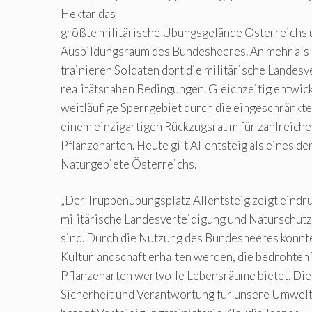
Hektar das
größte militärische Übungsgelände Österreichs 
Ausbildungsraum des Bundesheeres. An mehr als 
trainieren Soldaten dort die militärische Landesv
realitätsnahen Bedingungen. Gleichzeitig entwick
weitläufige Sperrgebiet durch die eingeschränkte
einem einzigartigen Rückzugsraum für zahlreiche
Pflanzenarten. Heute gilt Allentsteig als eines d
Naturgebiete Österreichs.
„Der Truppenübungsplatz Allentsteig zeigt eindru
militärische Landesverteidigung und Naturschut
sind. Durch die Nutzung des Bundesheeres konnte
Kulturlandschaft erhalten werden, die bedrohten 
Pflanzenarten wertvolle Lebensräume bietet. D
Sicherheit und Verantwortung für unsere Umwelt 