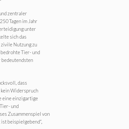
und zentraler
250 Tagen im Jahr
erteidigung unter
elte sich das
 zivile Nutzung zu
 bedrohte Tier- und
er bedeutendsten
cksvoll, dass
z kein Widerspruch
 eine einzigartige
Tier- und
ieses Zusammenspiel von
ist beispielgebend“,