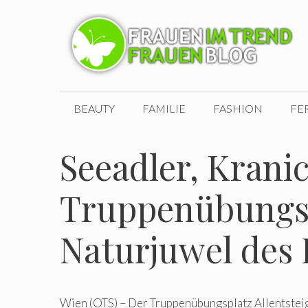
Zum
Inhalt
springen
BEAUTY
FAMILIE
FASHION
FE
Seeadler, Krani
Truppenübungspl
Naturjuwel des
Wien (OTS) – Der Truppenübungsplatz Allentsteig