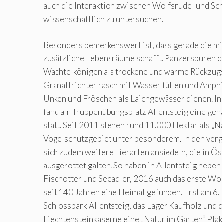
auch die Interaktion zwischen Wolfsrudel und S
wissenschaftlich zu untersuchen.
Besonders bemerkenswert ist, dass gerade die mi
zusätzliche Lebensräume schafft. Panzerspuren 
Wachtelkönigen als trockene und warme Rückzugs
Granattrichter rasch mit Wasser füllen und Amph
Unken und Fröschen als Laichgewässer dienen. I
fand am Truppenübungsplatz Allentsteig eine ge
statt. Seit 2011 stehen rund 11.000 Hektar als „
Vogelschutzgebiet unter besonderem. In den ver
sich zudem weitere Tierarten ansiedeln, die in Ös
ausgerottet galten. So haben in Allentsteig neben
Fischotter und Seeadler, 2016 auch das erste Wo
seit 140 Jahren eine Heimat gefunden. Erst am 6. 
Schlosspark Allentsteig, das Lager Kaufholz und 
Liechtensteinkaserne eine „Natur im Garten“ Plake