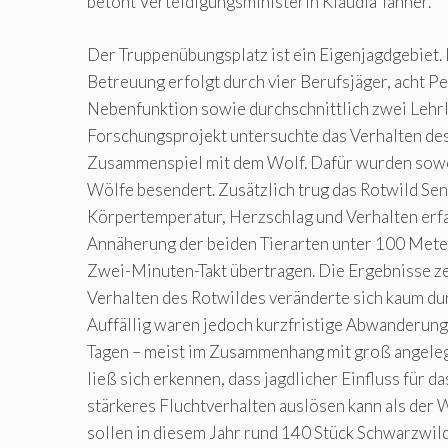
betont Verteidigungsministerin Klaudia Tanner.
Der Truppenübungsplatz ist ein Eigenjagdgebiet. 
Betreuung erfolgt durch vier Berufsjäger, acht Pe
Nebenfunktion sowie durchschnittlich zwei Lehrl
Forschungsprojekt untersuchte das Verhalten de
Zusammenspiel mit dem Wolf. Dafür wurden sowo
Wölfe besendert. Zusätzlich trug das Rotwild Sen
Körpertemperatur, Herzschlag und Verhalten erfa
Annäherung der beiden Tierarten unter 100 Mete
Zwei-Minuten-Takt übertragen. Die Ergebnisse z
Verhalten des Rotwildes veränderte sich kaum du
Auffällig waren jedoch kurzfristige Abwanderung
Tagen – meist im Zusammenhang mit groß angele
ließ sich erkennen, dass jagdlicher Einfluss für da
stärkeres Fluchtverhalten auslösen kann als der 
sollen in diesem Jahr rund 140 Stück Schwarzwi