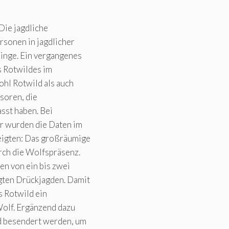
Die jagdliche
rsonen in jagdlicher
inge. Ein vergangenes
s Rotwildes im
hl Rotwild als auch
soren, die
sst haben. Bei
r wurden die Daten im
eigten: Das großräumige
rch die Wolfspräsenz.
en von ein bis zwei
gten Drückjagden. Damit
s Rotwild ein
Wolf. Ergänzend dazu
ld besendert werden, um