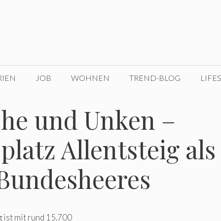
RIEN
JOB
WOHNEN
TREND-BLOG
LIFE
che und Unken –
atz Allentsteig als
 Bundesheeres
 ist mit rund 15.700