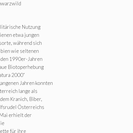
chwarzwild
litärische Nutzung
dienen etwa jungen
orte, während sich
ibien wie seltenen
n den 1990er-Jahren
naue Biotoperhebung
Natura 2000“
gangenen Jahren konnten
terreich lange als
 dem Kranich, Biber,
lfsrudel Österreichs
Mai erhielt der
die
tte für ihre