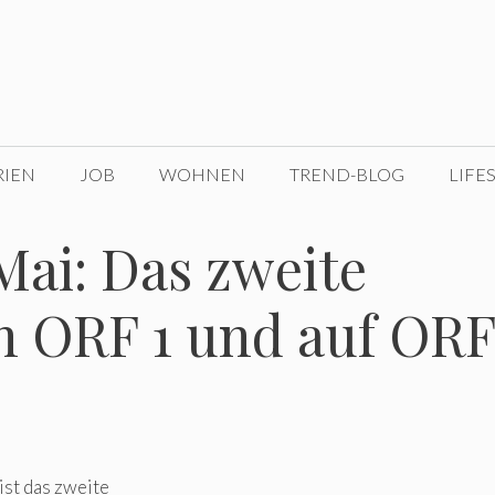
RIEN
JOB
WOHNEN
TREND-BLOG
LIFE
Mai: Das zweite
in ORF 1 und auf ORF
st das zweite