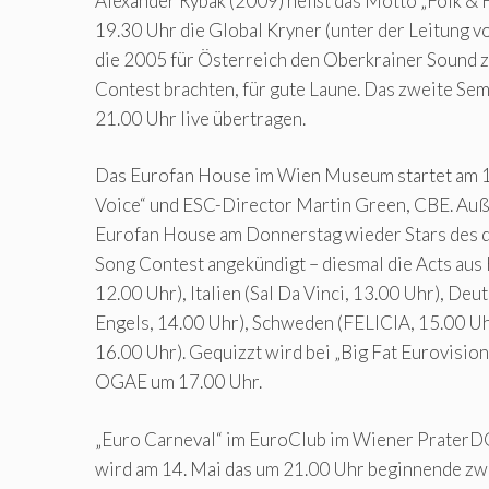
Alexander Rybak (2009) heißt das Motto „Folk & 
19.30 Uhr die Global Kryner (unter der Leitung v
die 2005 für Österreich den Oberkrainer Sound 
Contest brachten, für gute Laune. Das zweite Semi
21.00 Uhr live übertragen.
Das Eurofan House im Wien Museum startet am 1
Voice“ und ESC-Director Martin Green, CBE. Auß
Eurofan House am Donnerstag wieder Stars des d
Song Contest angekündigt – diesmal die Acts aus 
12.00 Uhr), Italien (Sal Da Vinci, 13.00 Uhr), Deu
Engels, 14.00 Uhr), Schweden (FELICIA, 15.00 Uhr
16.00 Uhr). Gequizzt wird bei „Big Fat Eurovision
OGAE um 17.00 Uhr.
„Euro Carneval“ im EuroClub im Wiener Prater
wird am 14. Mai das um 21.00 Uhr beginnende zw