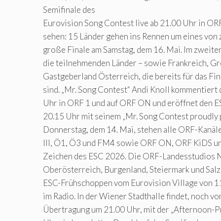
Semifinale des
Eurovision Song Contest live ab 21.00 Uhr in OR
sehen: 15 Länder gehen ins Rennen um eines von z
große Finale am Samstag, dem 16. Mai. Im zweiten
die teilnehmenden Länder – sowie Frankreich, Gr
Gastgeberland Österreich, die bereits für das Fina
sind. „Mr. Song Contest“ Andi Knoll kommentiert 
Uhr in ORF 1 und auf ORF ON und eröffnet den 
20.15 Uhr mit seinem „Mr. Song Contest proudly 
Donnerstag, dem 14. Mai, stehen alle ORF-Kanäl
III, Ö1, Ö3 und FM4 sowie ORF ON, ORF KiDS un
Zeichen des ESC 2026. Die ORF-Landesstudios N
Oberösterreich, Burgenland, Steiermark und Sal
ESC-Frühschoppen vom Eurovision Village von 11
im Radio. In der Wiener Stadthalle findet, noch vo
Übertragung um 21.00 Uhr, mit der „Afternoon-