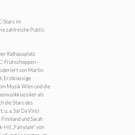
C-Stars im
ie zahlreiche Public
ner Rathausplatz
SC-Frühschoppen –
oderiert von Martin
t. Erstklassige
kom Musik Wien und die
asmusikklassiker als
h die Stars des
u. a. Sal Da Vinci
s Finnland und Sarah
-Hit „Fairytale“ von