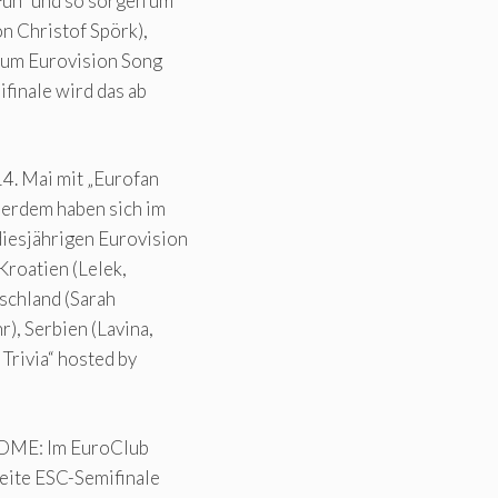
Fun“ und so sorgen um
on Christof Spörk),
zum Eurovision Song
finale wird das ab
4. Mai mit „Eurofan
erdem haben sich im
iesjährigen Eurovision
Kroatien (Lelek,
tschland (Sarah
), Serbien (Lavina,
 Trivia“ hosted by
DOME: Im EuroClub
eite ESC-Semifinale