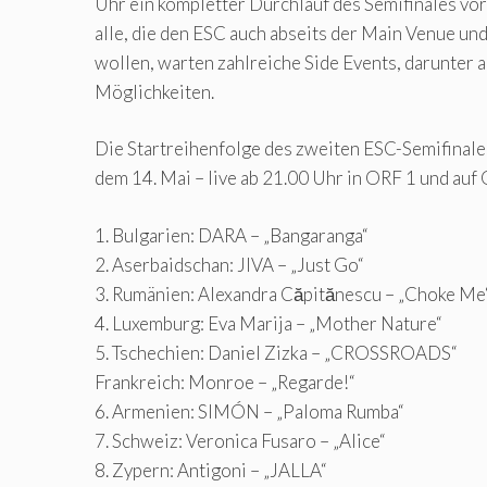
Uhr ein kompletter Durchlauf des Semifinales vor
alle, die den ESC auch abseits der Main Venue un
wollen, warten zahlreiche Side Events, darunter 
Möglichkeiten.
Die Startreihenfolge des zweiten ESC-Semifinal
dem 14. Mai – live ab 21.00 Uhr in ORF 1 und au
1. Bulgarien: DARA – „Bangaranga“
2. Aserbaidschan: JIVA – „Just Go“
3. Rumänien: Alexandra Căpitănescu – „Choke Me
4. Luxemburg: Eva Marija – „Mother Nature“
5. Tschechien: Daniel Zizka – „CROSSROADS“
Frankreich: Monroe – „Regarde!“
6. Armenien: SIMÓN – „Paloma Rumba“
7. Schweiz: Veronica Fusaro – „Alice“
8. Zypern: Antigoni – „JALLA“