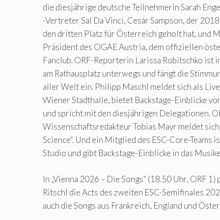
die diesjährige deutsche Teilnehmerin Sarah Enge
-Vertreter Sal Da Vinci, Cesár Sampson, der 201
den dritten Platz für Österreich geholt hat, und 
Präsident des OGAE Austria, dem offiziellen öst
Fanclub. ORF-Reporterin Larissa Robitschko ist i
am Rathausplatz unterwegs und fängt die Stimmun
aller Welt ein. Philipp Maschl meldet sich als Liv
Wiener Stadthalle, bietet Backstage-Einblicke v
und spricht mit den diesjährigen Delegationen. 
Wissenschaftsredakteur Tobias Mayr meldet sich 
Science“. Und ein Mitglied des ESC-Core-Teams is
Studio und gibt Backstage-Einblicke in das Musik
In „Vienna 2026 – Die Songs“ (18.50 Uhr, ORF 1) 
Ritschl die Acts des zweiten ESC-Semifinales 20
auch die Songs aus Frankreich, England und Öster