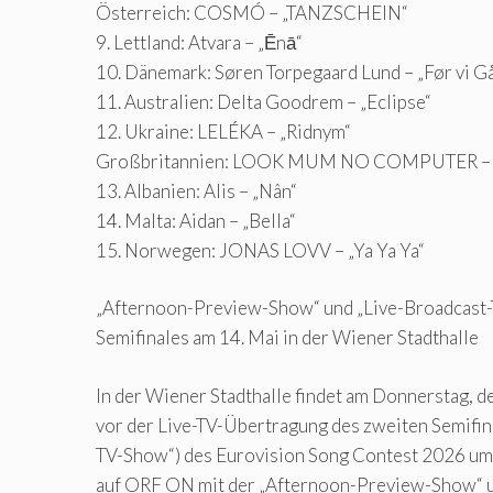
Österreich: COSMÓ – „TANZSCHEIN“
9. Lettland: Atvara – „Ēnā“
10. Dänemark: Søren Torpegaard Lund – „Før vi G
11. Australien: Delta Goodrem – „Eclipse“
12. Ukraine: LELÉKA – „Ridnym“
Großbritannien: LOOK MUM NO COMPUTER – „E
13. Albanien: Alis – „Nân“
14. Malta: Aidan – „Bella“
15. Norwegen: JONAS LOVV – „Ya Ya Ya“
„Afternoon-Preview-Show“ und „Live-Broadcast
Semifinales am 14. Mai in der Wiener Stadthalle
In der Wiener Stadthalle findet am Donnerstag, d
vor der Live-TV-Übertragung des zweiten Semifin
TV-Show“) des Eurovision Song Contest 2026 um
auf ORF ON mit der „Afternoon-Preview-Show“ u