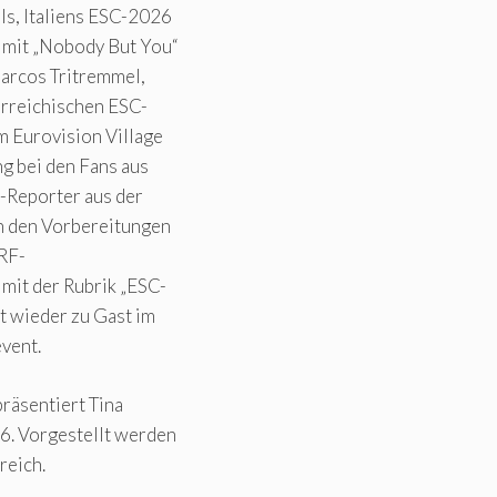
ls, Italiens ESC-2026
8 mit „Nobody But You“
Marcos Tritremmel,
erreichischen ESC-
m Eurovision Village
g bei den Fans aus
e-Reporter aus der
on den Vorbereitungen
ORF-
mit der Rubrik „ESC-
t wieder zu Gast im
event.
präsentiert Tina
26. Vorgestellt werden
reich.