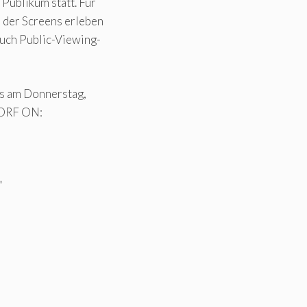
 Publikum statt. Für
d der Screens erleben
auch Public-Viewing-
es am Donnerstag,
f ORF ON:
“