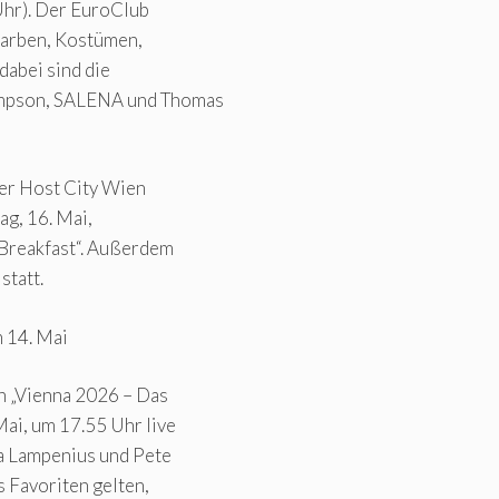
Uhr). Der EuroClub
 Farben, Kostümen,
abei sind die
ampson, SALENA und Thomas
der Host City Wien
ag, 16. Mai,
 Breakfast“. Außerdem
statt.
 14. Mai
 „Vienna 2026 – Das
ai, um 17.55 Uhr live
a Lampenius und Pete
s Favoriten gelten,