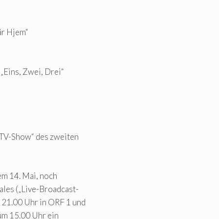
år Hjem“
ins, Zwei, Drei“
-TV-Show“ des zweiten
em 14. Mai, noch
ales („Live-Broadcast-
 21.00 Uhr in ORF 1 und
m 15.00 Uhr ein