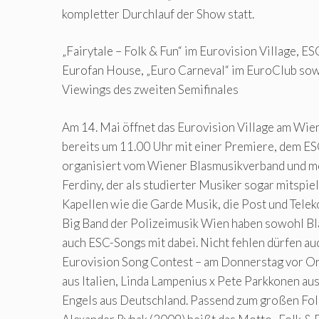
kompletter Durchlauf der Show statt.
„Fairytale – Folk & Fun“ im Eurovision Village, ES
Eurofan House, „Euro Carneval“ im EuroClub sow
Viewings des zweiten Semifinales
Am 14. Mai öffnet das Eurovision Village am Wie
bereits um 11.00 Uhr mit einer Premiere, dem E
organisiert vom Wiener Blasmusikverband und m
Ferdiny, der als studierter Musiker sogar mitspiel
Kapellen wie die Garde Musik, die Post und Tele
Big Band der Polizeimusik Wien haben sowohl Bl
auch ESC-Songs mit dabei. Nicht fehlen dürfen auc
Eurovision Song Contest – am Donnerstag vor Ort: 
aus Italien, Linda Lampenius x Pete Parkkonen au
Engels aus Deutschland. Passend zum großen Folk