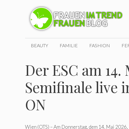
Zum
Inhalt
springen
BEAUTY
FAMILIE
FASHION
FE
Der ESC am 14. 
Semifinale live 
ON
Wien (OTS) – Am Donnerstag, dem 14. Mai 2026, i