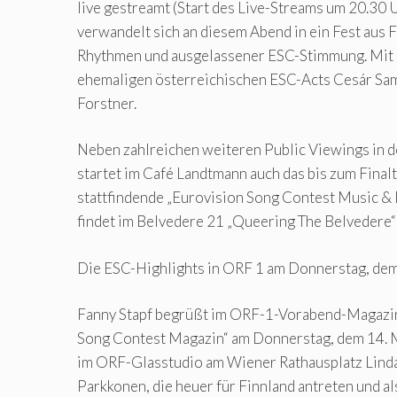
live gestreamt (Start des Live-Streams um 20.30 
verwandelt sich an diesem Abend in ein Fest aus
Rhythmen und ausgelassener ESC-Stimmung. Mit d
ehemaligen österreichischen ESC-Acts Cesár S
Forstner.
Neben zahlreichen weiteren Public Viewings in 
startet im Café Landtmann auch das bis zum Finalt
stattfindende „Eurovision Song Contest Music &
findet im Belvedere 21 „Queering The Belvedere“ 
Die ESC-Highlights in ORF 1 am Donnerstag, dem
Fanny Stapf begrüßt im ORF-1-Vorabend-Magazin
Song Contest Magazin“ am Donnerstag, dem 14. M
im ORF-Glasstudio am Wiener Rathausplatz Lind
Parkkonen, die heuer für Finnland antreten und al