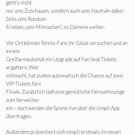
geht’s nicht
nur ums Zuschauen, sondern auch ums Hautnah-dabei-
Sein, ums Rundum-
Erleben, ums Mitmachen“, so Dainese weiter.
Vor Ort können Tennis-Fans ihr Glück versuchen und an
einem
Greifarmautomat ein Upgrade auf Fan Seat Tickets
ergattern. Wer
mitmacht, hat zudem automatisch die Chance auf zwei
VIP-Tickets fürs
Finale. Zusätzlich lädt eine gemütliche Fernsehlounge
zum Verweilen
ein – dort werden die Spiele live über die simpli App
übertragen.
Außerdem präsentiert sich simpli erstmals im neuen