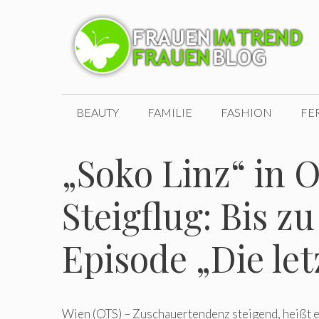
Zum
Inhalt
springen
BEAUTY
FAMILIE
FASHION
FE
„Soko Linz“ in 
Steigflug: Bis z
Episode „Die le
Wien (OTS) – Zuschauertendenz steigend, heißt es