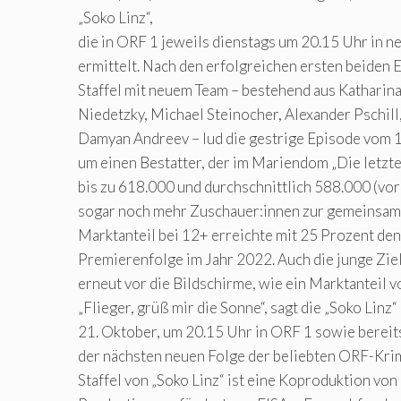
„Soko Linz“,
die in ORF 1 jeweils dienstags um 20.15 Uhr in n
ermittelt. Nach den erfolgreichen ersten beiden 
Staffel mit neuem Team – bestehend aus Katharin
Niedetzky, Michael Steinocher, Alexander Pschill
Damyan Andreev – lud die gestrige Episode vom 
um einen Bestatter, der im Mariendom „Die letzte 
bis zu 618.000 und durchschnittlich 588.000 (vo
sogar noch mehr Zuschauer:innen zur gemeinsam
Marktanteil bei 12+ erreichte mit 25 Prozent de
Premierenfolge im Jahr 2022. Auch die junge Zie
erneut vor die Bildschirme, wie ein Marktanteil v
„Flieger, grüß mir die Sonne“, sagt die „Soko Linz
21. Oktober, um 20.15 Uhr in ORF 1 sowie bereit
der nächsten neuen Folge der beliebten ORF-Krim
Staffel von „Soko Linz“ ist eine Koproduktion v