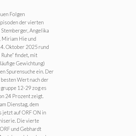
euen Folgen
Episoden der vierten
a Stemberger, Angelika
, Miriam Hie und
14. Oktober 2025 rund
Ruhe“ findet, mit
rläufige Gewichtung)
en Spurensuche ein. Der
n besten Wert nach der
lgruppe 12-29 zog es
on 24 Prozent zeigt.
“ am Dienstag, dem
s jetzt auf ORF ON in
iserie. Die vierte
on ORF und Gebhardt