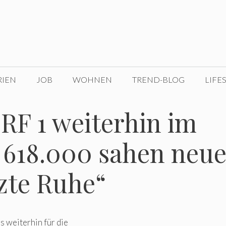
RIEN
JOB
WOHNEN
TREND-BLOG
LIFE
ORF 1 weiterhin im
u 618.000 sahen neu
tzte Ruhe“
 weiterhin für die