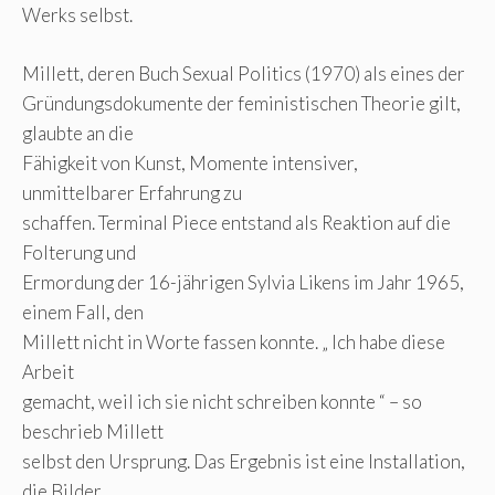
Werks selbst.
Millett, deren Buch Sexual Politics (1970) als eines der
Gründungsdokumente der feministischen Theorie gilt,
glaubte an die
Fähigkeit von Kunst, Momente intensiver,
unmittelbarer Erfahrung zu
schaffen. Terminal Piece entstand als Reaktion auf die
Folterung und
Ermordung der 16-jährigen Sylvia Likens im Jahr 1965,
einem Fall, den
Millett nicht in Worte fassen konnte. „ Ich habe diese
Arbeit
gemacht, weil ich sie nicht schreiben konnte “ – so
beschrieb Millett
selbst den Ursprung. Das Ergebnis ist eine Installation,
die Bilder