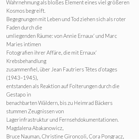
Wahrnehmung als bloßes Element eines viel größeren
Kosmos begreift.
Begegnungen mit Leben und Tod ziehen sich als roter
Faden durch die
umliegenden Räume: von Annie Ernaux‘ und Marc
Maries intimen
Fotografien ihrer Affäre, die mit Ernaux‘
Krebsbehandlung
zusammenfiel, über Jean Fautriers Têtes d’otages
(1943–1945),
entstanden als Reaktion auf Folterungen durch die
Gestapo in
benachbarten Wäldern, bis zu Heimrad Bäckers
stummen Zeugnissen von
Lagerinfrastruktur und Fernsehdokumentationen.
Magdalena Abakanowicz,
Bruce Nauman, Christine Gironcoli, Cora Pongracz,