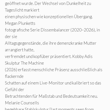
geöffnet wurde. Der Wechsel von Dunkelheit zu
Tageslicht markiert
einen physischen wie konzeptionellen Übergang.
Megan Plunketts
fotografische Serie Dissembalancer (2020–2026), in
der sie
Alltagsgegenstände, die ihre demenzkranke Mutter
arrangiert hatte,
verfremdet und kopfüber präsentiert. Kobby Adis
Skulptur The Machine
(2026) erfasst menschliche Präsenz ausschließlich als
flackernde
Schatten auf einem Live-Monitor und kalibriert so das
Gefühl der
Betrachtenden für Maßstab und Bedeutsamkeit neu.
Melanie Counsells
begehbare Stahlskulptur [last moments seen from