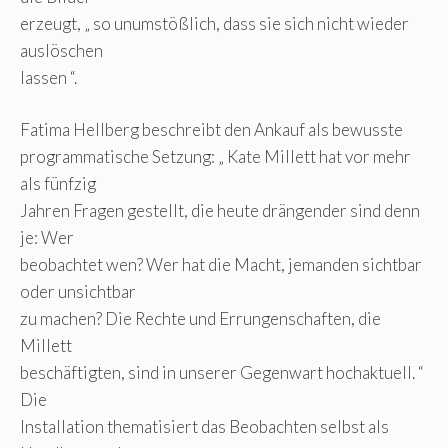
erzeugt, „ so unumstößlich, dass sie sich nicht wieder
auslöschen
lassen “.
Fatima Hellberg beschreibt den Ankauf als bewusste
programmatische Setzung: „ Kate Millett hat vor mehr
als fünfzig
Jahren Fragen gestellt, die heute drängender sind denn
je: Wer
beobachtet wen? Wer hat die Macht, jemanden sichtbar
oder unsichtbar
zu machen? Die Rechte und Errungenschaften, die
Millett
beschäftigten, sind in unserer Gegenwart hochaktuell. “
Die
Installation thematisiert das Beobachten selbst als