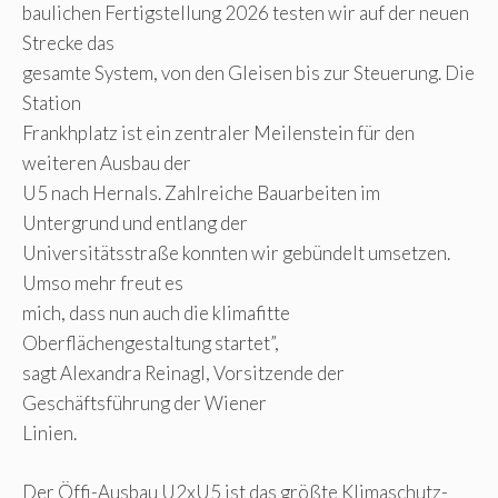
baulichen Fertigstellung 2026 testen wir auf der neuen
Strecke das
gesamte System, von den Gleisen bis zur Steuerung. Die
Station
Frankhplatz ist ein zentraler Meilenstein für den
weiteren Ausbau der
U5 nach Hernals. Zahlreiche Bauarbeiten im
Untergrund und entlang der
Universitätsstraße konnten wir gebündelt umsetzen.
Umso mehr freut es
mich, dass nun auch die klimafitte
Oberflächengestaltung startet”,
sagt Alexandra Reinagl, Vorsitzende der
Geschäftsführung der Wiener
Linien.
Der Öffi-Ausbau U2xU5 ist das größte Klimaschutz-