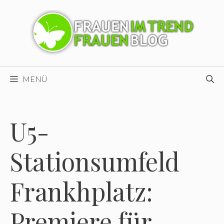
Zum
Inhalt
springen
MENÜ
U5-
Stationsumfeld
Frankhplatz:
Premiere für