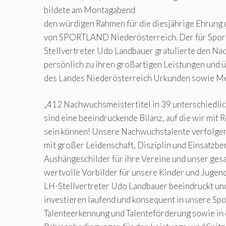
bildete am Montagabend
den würdigen Rahmen für die diesjährige Ehrung
von SPORTLAND Niederösterreich. Der für Sport
Stellvertreter Udo Landbauer gratulierte den N
persönlich zu ihren großartigen Leistungen und
des Landes Niederösterreich Urkunden sowie Me
„412 Nachwuchsmeistertitel in 39 unterschiedli
sind eine beeindruckende Bilanz, auf die wir mit R
sein können! Unsere Nachwuchstalente verfolgen 
mit großer Leidenschaft, Disziplin und Einsatzber
Aushängeschilder für ihre Vereine und unser ge
wertvolle Vorbilder für unsere Kinder und Jugendl
LH-Stellvertreter Udo Landbauer beeindruckt un
investieren laufend und konsequent in unsere Spo
Talenteerkennung und Talenteförderung sowie in