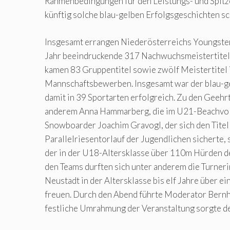
Rahmenbedingungen für den Leistungs- und Spitz
künftig solche blau-gelben Erfolgsgeschichten sc
Insgesamt errangen Niederösterreichs Youngste
Jahr beeindruckende 317 Nachwuchsmeistertitel
kamen 83 Gruppentitel sowie zwölf Meistertitel 
Mannschaftsbewerben. Insgesamt war der blau-
damit in 39 Sportarten erfolgreich. Zu den Geehr
anderem Anna Hammarberg, die im U21-Beachvoll
Snowboarder Joachim Gravogl, der sich den Titel
Parallelriesentorlauf der Jugendlichen sicherte,
der in der U18-Altersklasse über 110m Hürden de
den Teams durften sich unter anderem die Turne
Neustadt in der Altersklasse bis elf Jahre über e
freuen. Durch den Abend führte Moderator Bernha
festliche Umrahmung der Veranstaltung sorgte de