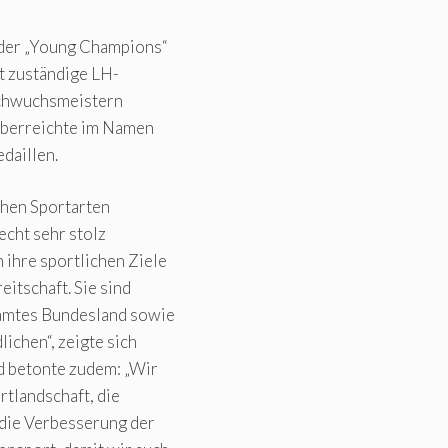
 der „Young Champions“
 zuständige LH-
achwuchsmeistern
 überreichte im Namen
daillen.
chen Sportarten
echt sehr stolz
ihre sportlichen Ziele
eitschaft. Sie sind
samtes Bundesland sowie
ichen“, zeigte sich
d betonte zudem: „Wir
rtlandschaft, die
 die Verbesserung der