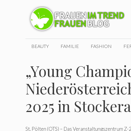
Zum
Inhalt
springen
BEAUTY
FAMILIE
FASHION
FE
„Young Champio
Niederösterrei
2025 in Stocker
St. Pölten (OTS) – Das Veranstaltungszentrum Z-