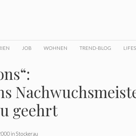
RIEN
JOB
WOHNEN
TREND-BLOG
LIFE
ns“:
chs Nachwuchsmeist
au geehrt
2000 in Stockerau