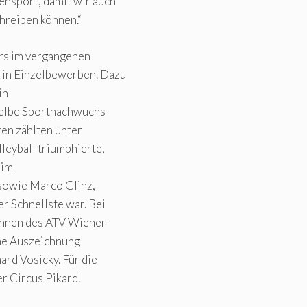
ensport, damit wir auch
hreiben können.“
rs im vergangenen
 in Einzelbewerben. Dazu
in
gelbe Sportnachwuchs
ten zählten unter
eyball triumphierte,
 im
 sowie Marco Glinz,
r Schnellste war. Bei
rinnen des ATV Wiener
ine Auszeichnung
rd Vosicky. Für die
r Circus Pikard.