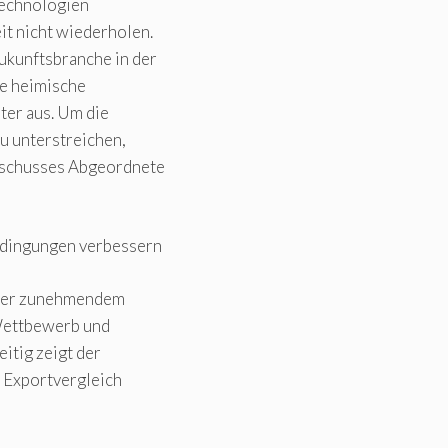
technologien
it nicht wiederholen.
ukunftsbranche in der
ie heimische
ter aus. Um die
u unterstreichen,
usschusses Abgeordnete
“
edingungen verbessern
unter zunehmendem
 Wettbewerb und
itig zeigt der
n Exportvergleich