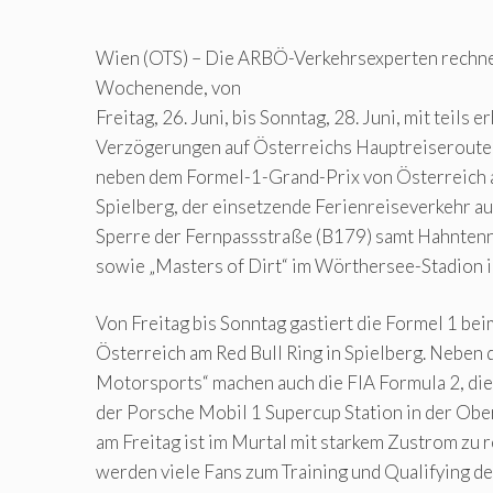
Wien (OTS) – Die ARBÖ-Verkehrsexperten rech
Wochenende, von
Freitag, 26. Juni, bis Sonntag, 28. Juni, mit teils 
Verzögerungen auf Österreichs Hauptreiserouten
neben dem Formel-1-Grand-Prix von Österreich a
Spielberg, der einsetzende Ferienreiseverkehr au
Sperre der Fernpassstraße (B179) samt Hahnten
sowie „Masters of Dirt“ im Wörthersee-Stadion i
Von Freitag bis Sonntag gastiert die Formel 1 be
Österreich am Red Bull Ring in Spielberg. Neben 
Motorsports“ machen auch die FIA Formula 2, di
der Porsche Mobil 1 Supercup Station in der Obe
am Freitag ist im Murtal mit starkem Zustrom zu
werden viele Fans zum Training und Qualifying d