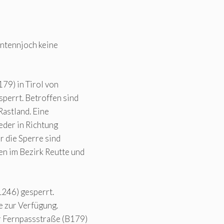
hntennjoch keine
79) in Tirol von
perrt. Betroffen sind
astland. Eine
eder in Richtung
r die Sperre sind
n im Bezirk Reutte und
L246) gesperrt.
e zur Verfügung.
r Fernpassstraße (B179)