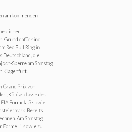
nen am kommenden
erheblichen
. Grund dafür sind
m Red Bull Ring in
s Deutschland, die
njoch-Sperre am Samstag
n Klagenfurt.
im Grand Prix von
der „Königsklasse des
e FIA Formula 3 sowie
rsteiermark. Bereits
 rechnen. Am Samstag
er Formel 1 sowie zu