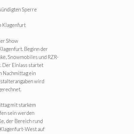
ekündigten Sperre
h Klagenfurt
der Show
Klagenfurt. Beginn der
ike, Snowmobiles und RZR-
Der Einlass startet
en Nachmittag ein
nstalterangaben wird
gerechnet.
ttag mit starkem
fen sein werden
ße, der Bereich rund
 Klagenfurt-West auf