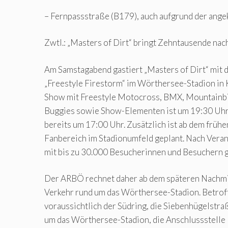
– Fernpassstraße (B179), auch aufgrund der ang
Zwtl.: „Masters of Dirt“ bringt Zehntausende nac
Am Samstagabend gastiert „Masters of Dirt“ mit 
„Freestyle Firestorm“ im Wörthersee-Stadion in 
Show mit Freestyle Motocross, BMX, Mountainb
Buggies sowie Show-Elementen ist um 19:30 Uhr. 
bereits um 17:00 Uhr. Zusätzlich ist ab dem früh
Fanbereich im Stadionumfeld geplant. Nach Vera
mit bis zu 30.000 Besucherinnen und Besuchern 
Der ARBÖ rechnet daher ab dem späteren Nachmi
Verkehr rund um das Wörthersee-Stadion. Betrof
voraussichtlich der Südring, die Siebenhügelstra
um das Wörthersee-Stadion, die Anschlussstelle