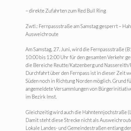
– direkte Zufahrten zum Red Bull Ring
Zwtl.: Fernpassstraße am Samstag gesperrt – Ha
Ausweichroute
Am Samstag, 27. Juni, wird die Fernpassstraße (B1
10:00 bis 12:00 Uhr für den gesamten Verkehr ges
die Bereiche Reutte/Katzenberg und Nassereith/R
Durchfahrt über den Fernpass ist in dieser Zeit w
Süden noch in Richtung Norden möglich. Grund fü
angemeldete Versammlungen von Bürgerinitiative
im Bezirk Imst.
Gleichzeitig wird auch die Hahntennjochstraße (
Damit steht diese Strecke nicht als Ausweichrout
Lokale Landes- und Gemeindestraßen entlang de