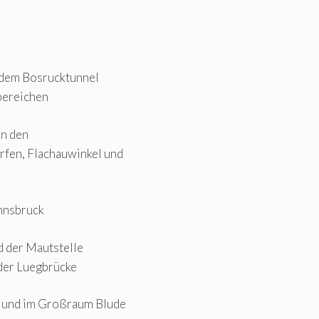
, dem Bosrucktunnel
bereichen
in den
rfen, Flachauwinkel und
Innsbruck
d der Mautstelle
der Luegbrücke
l und im Großraum Blude