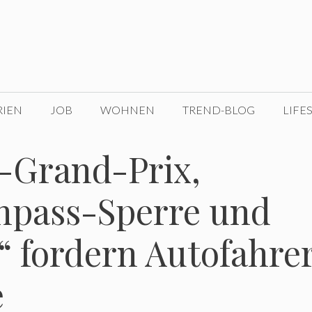
RIEN
JOB
WOHNEN
TREND-BLOG
LIFE
-Grand-Prix,
rnpass-Sperre und
t“ fordern Autofahre
e