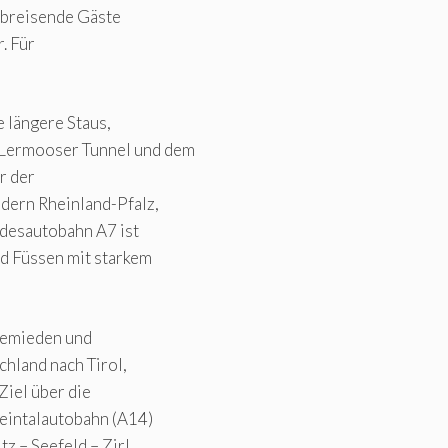
 abreisende Gäste
. Für
 längere Staus,
 Lermooser Tunnel und dem
r der
dern Rheinland-Pfalz,
ndesautobahn A7 ist
d Füssen mit starkem
gemieden und
hland nach Tirol,
 Ziel über die
eintalautobahn (A14)
z – Seefeld – Zirl