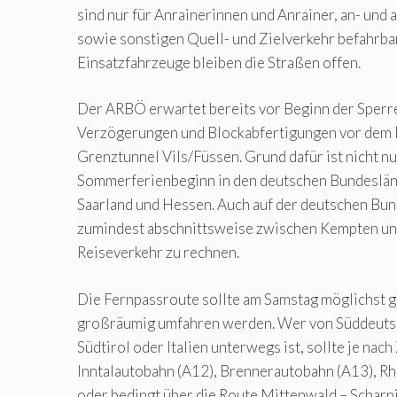
sind nur für Anrainerinnen und Anrainer, an- und
sowie sonstigen Quell- und Zielverkehr befahrbar
Einsatzfahrzeuge bleiben die Straßen offen.
Der ARBÖ erwartet bereits vor Beginn der Sperre
Verzögerungen und Blockabfertigungen vor dem
Grenztunnel Vils/Füssen. Grund dafür ist nicht nu
Sommerferienbeginn in den deutschen Bundeslän
Saarland und Hessen. Auch auf der deutschen Bu
zumindest abschnittsweise zwischen Kempten un
Reiseverkehr zu rechnen.
Die Fernpassroute sollte am Samstag möglichst 
großräumig umfahren werden. Wer von Süddeutsc
Südtirol oder Italien unterwegs ist, sollte je nach
Inntalautobahn (A12), Brennerautobahn (A13), Rh
oder bedingt über die Route Mittenwald – Scharnit