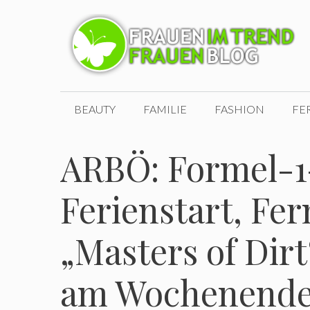
Zum
Inhalt
springen
BEAUTY
FAMILIE
FASHION
FE
ARBÖ: Formel-1
Ferienstart, Fe
„Masters of Dir
am Wochenend