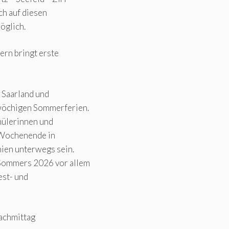
ch auf diesen
öglich.
ern bringt erste
 Saarland und
swöchigen Sommerferien.
hülerinnen und
m Wochenende in
nien unterwegs sein.
 Sommers 2026 vor allem
est- und
Nachmittag