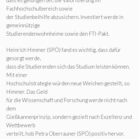
dass es gelungen sei, die Valorisierung im
Fachhochschulbereich sowie
der Studienbeihilfe abzusichern. Investiert werde in
gemeinnützige
Studierendenwohnheime sowie den FTI-Pakt.
Heinrich Himmer (SPÖ) fand es wichtig, dass dafür
gesorgt werde,
dass die Studierenden sich das Studium leisten können.
Mit einer
Hochschulstrategie würden neue Weichen gestellt, so
Himmer. Das Geld
für die Wissenschaft und Forschung werde nicht nach
dem
Gießkannenprinzip, sondern gezielt nach Exzellenz und
Wettbewerb
verteilt, hob Petra Oberrauner (SPÖ) positiv hervor.